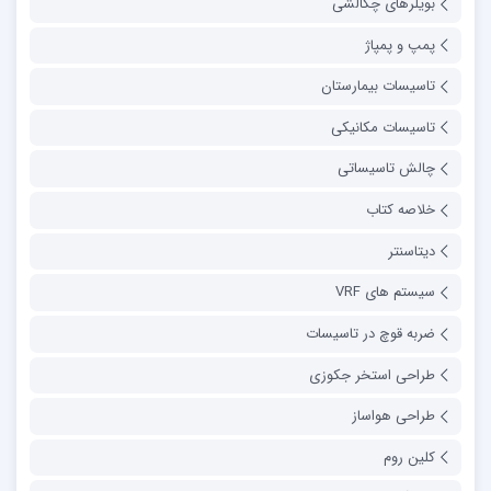
بویلرهای چگالشی
پمپ و پمپاژ
تاسیسات بیمارستان
تاسیسات مکانیکی
چالش تاسیساتی
خلاصه کتاب
دیتاسنتر
سیستم های VRF
ضربه قوچ در تاسیسات
طراحی استخر جکوزی
طراحی هواساز
کلین روم